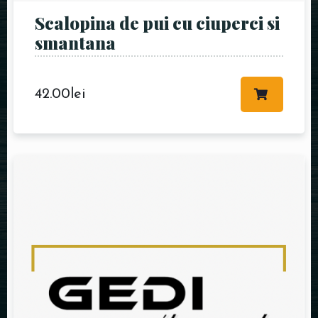
Scalopina de pui cu ciuperci si
smantana
42.00
lei
RESERVE A TABLE