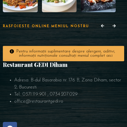
RASFOIESTE ONLINE MENIUL NOSTRU
Pentru informații suplimentare despre alergeni, aditivi,
informații nutriționale consultați meniul complet aici
Restaurant GEDI Diham
Adresa: B-dul Basarabia nr. 176 B, Zona Diham, sector
2, Bucuresti
Tel.: 0371.119.901 ; 0734.207.029
office@restaurantgedi.ro