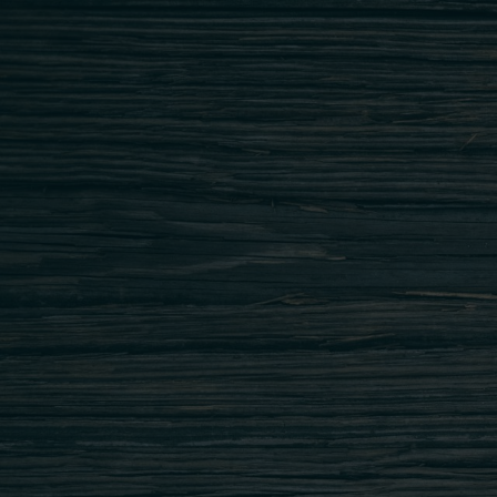
Adresa: Str. Prisaca Dornei nr. 8-10,
Sector 3, Bucuresti
Tel.: 031.424.6134 ; 0735.530.533
office@restaurantgedi.ro
Copyright © 2023 Restaurant GEDI