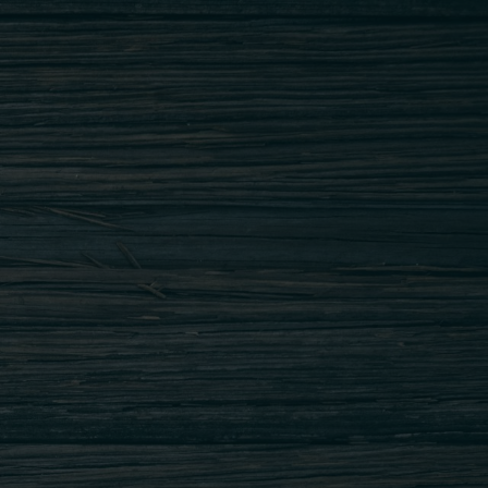
Adresa: B-dul Basarabia nr. 176 B, Zona
Diham, sector 2, Bucuresti
Tel.: 0371.119.901 ; 0734.207.029
office@restaurantgedi.ro
INAPOI SUS