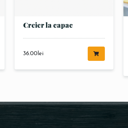
Creier la capac
RESERVE A TABLE
36.00
lei
Meniul nostru
Re