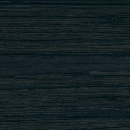
RASFOIESTE ONLINE MENIUL NOSTRU
Pentru informații suplimentare despre
alergeni, aditivi, informații nutriționale
consultați meniul complet aici
POLITICA DE CONFIDENTIALITATE