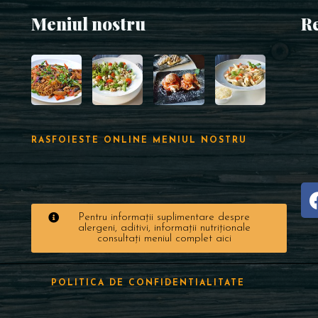
Meniul nostru
R
RASFOIESTE ONLINE MENIUL NOSTRU
Pentru informații suplimentare despre
alergeni, aditivi, informații nutriționale
consultați meniul complet aici
POLITICA DE CONFIDENTIALITATE