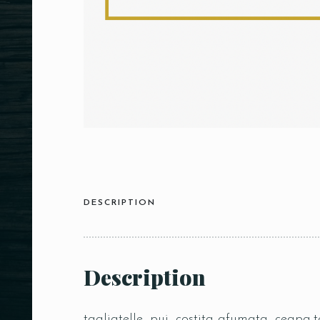
DESCRIPTION
Description
tagliatelle, pui, costita afumata, ceapa,