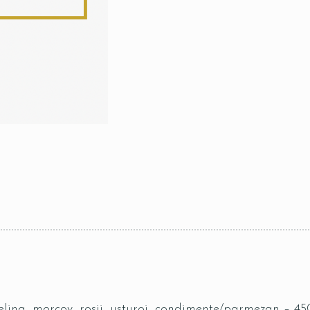
telina, morcov, rosii, usturoi, condimente/parmezan – 45