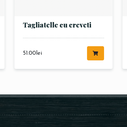
Tagliatelle cu creveti
RESERVE A TABLE
51.00
lei