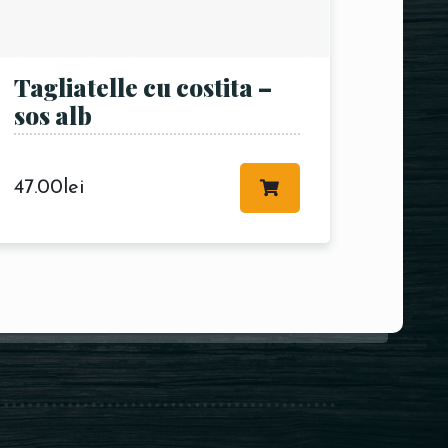
Tagliatelle cu costita –
sos alb
47.00
lei