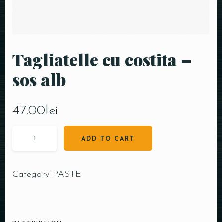
Tagliatelle cu costita –
sos alb
47.00
lei
ADD TO CART
Category:
PASTE