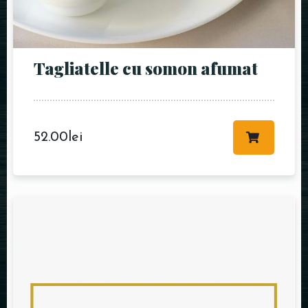
Time
Tagliatelle cu somon afumat
52.00
lei
RESERVE A TABLE