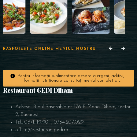
RASFOIESTE ONLINE MENIUL NOSTRU
Pentru informații suplimentare despre alergeni, aditivi,
informații nutriționale consultați meniul complet aici
Restaurant GEDI Diham
Adresa: B-dul Basarabia nr. 176 B, Zona Diham, sector
2, Bucuresti
Tel.: 0371.119.901 ; 0734.207.029
office@restaurantgedi.ro