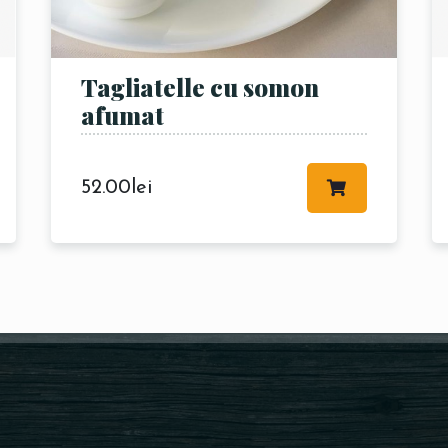
Tagliatelle cu somon
afumat
RESERVE A TABLE
52.00
lei
Meniul nostru
Re