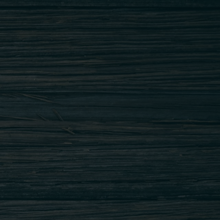
Adresa: B-dul Basarabia nr. 176 B, Zona
Diham, sector 2, Bucuresti
Tel.: 0371.119.901 ; 0734.207.029
office@restaurantgedi.ro
INAPOI SUS