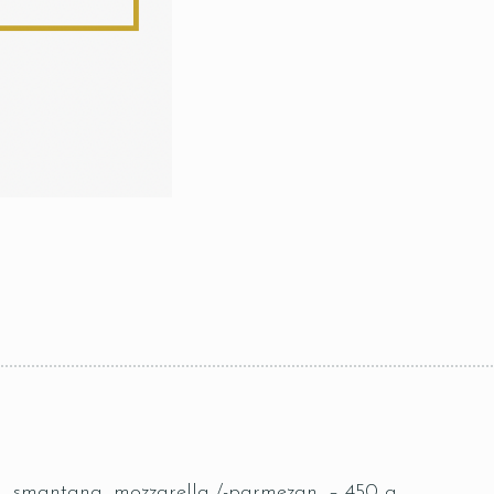
ta, smantana, mozzarella /-parmezan, – 450 g