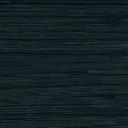
RASFOIESTE ONLINE MENIUL NOSTRU
Pentru informații suplimentare despre
alergeni, aditivi, informații nutriționale
consultați meniul complet aici
POLITICA DE CONFIDENTIALITATE