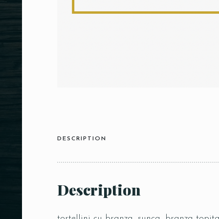
DESCRIPTION
Description
tortellini cu branza, sunca, branza topi