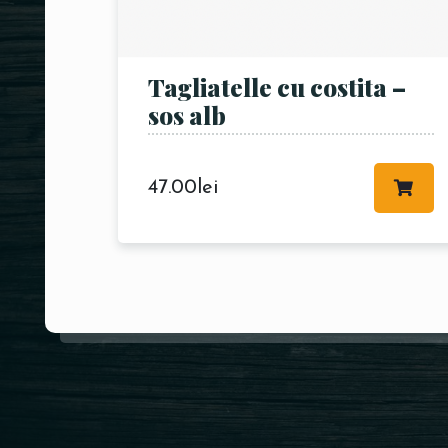
Tagliatelle cu costita –
sos alb
47.00
lei
Restaurant GEDI Titan