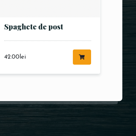
Spaghete de post
42.00
lei
staurant GEDI Diham