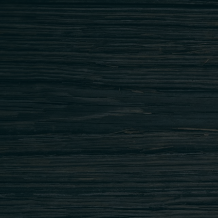
Adresa: Str. Prisaca Dornei nr. 8-10,
Sector 3, Bucuresti
Tel.: 031.424.6134 ; 0735.530.533
office@restaurantgedi.ro
Copyright © 2023 Restaurant GEDI