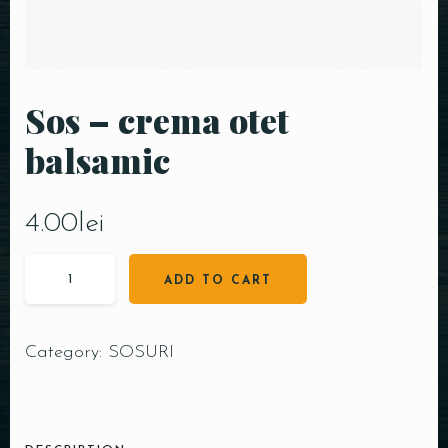
Sos – crema otet
balsamic
4.00
lei
ADD TO CART
Category:
SOSURI