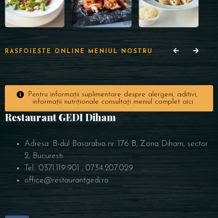
RASFOIESTE ONLINE MENIUL NOSTRU
Pentru informații suplimentare despre alergeni, aditivi,
informații nutriționale consultați meniul complet aici
Restaurant GEDI Diham
Adresa: B-dul Basarabia nr. 176 B, Zona Diham, sector
2, Bucuresti
Tel.: 0371.119.901 ; 0734.207.029
office@restaurantgedi.ro