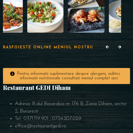
RASFOIESTE ONLINE MENIUL NOSTRU
Pentru informații suplimentare despre alergeni, aditivi,
informații nutriționale consultați meniul complet aici
Restaurant GEDI Diham
Adresa: B-dul Basarabia nr. 176 B, Zona Diham, sector
2, Bucuresti
Tel.: 0371.119.901 ; 0734.207.029
office@restaurantgedi.ro