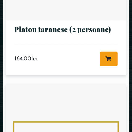
Time
Platou taranesc (2 persoane)
164.00
lei
RESERVE A TABLE