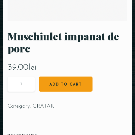
Muschiulet impanat de
porc
39.00
lei
ADD TO CART
Category:
GRATAR