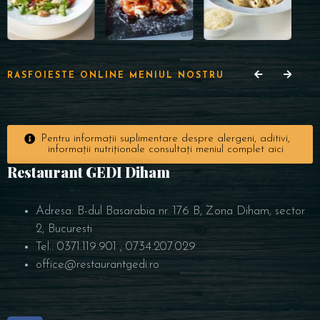
RASFOIESTE ONLINE MENIUL NOSTRU
Pentru informații suplimentare despre alergeni, aditivi,
informații nutriționale consultați meniul complet aici
Restaurant GEDI Diham
Adresa: B-dul Basarabia nr. 176 B, Zona Diham, sector
2, Bucuresti
Tel.: 0371.119.901 ; 0734.207.029
office@restaurantgedi.ro