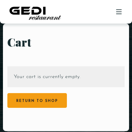
Cart
ACASA
DESPRE NOI
GALERIE FOTO
Your cart is currently empty.
MENIU MANCARE
MENIU
MENIURI NUNTA
MENIU BAUTURI
EVENIMENTE
MENIURI BOTEZ
MENIU DE PRANZ
RETURN TO SHOP
OPEN BAR
CONTACT / REZERVARI
GALERIE FOTO SALON