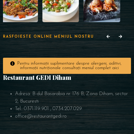
RASFOIESTE ONLINE MENIUL NOSTRU
Pentru informații suplimentare despre alergeni, aditivi,
RESERVE A TABLE
informații nutriționale consultați meniul complet aici
Restaurant GEDI Diham
Adresa: B-dul Basarabia nr. 176 B, Zona Diham, sector
2, Bucuresti
Tel.: 0371.119.901 ; 0734.207.029
office@restaurantgedi.ro